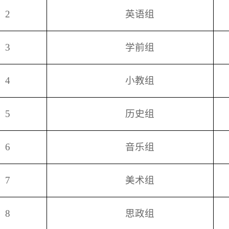
2
英语组
3
学前组
4
小教组
5
历史组
6
音乐组
7
美术组
8
思政组