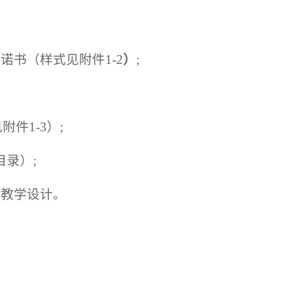
诺书（样式见附件1-2
）
;
件1-3）;
目录）;
堂教学设计。