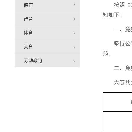
按照《
德育
知如下：
智育
一、竞
体育
坚持公
美育
范。
劳动教育
二、竞
大赛共